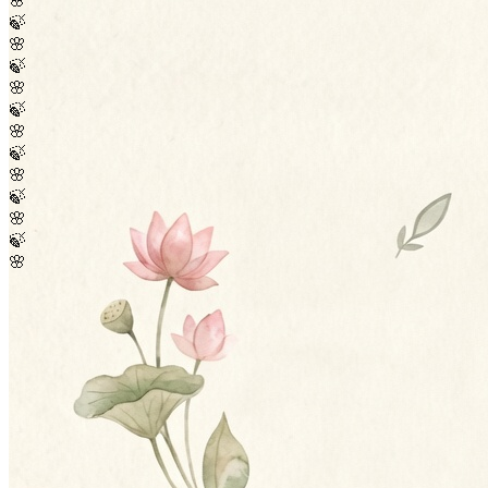
🌸
🍃
🌸
🍃
🌸
🍃
🌸
🍃
🌸
🍃
🌸
🍃
🌸