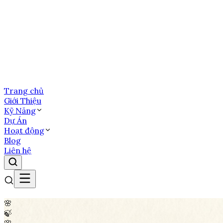
Trang chủ
Giới Thiệu
Kỹ Năng
Dự Án
Hoạt động
Blog
Liên hệ
🌸
🍃